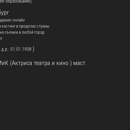
ее образование)
бург
адание онлайн
а кастинг в пределах страны
на съемки в любой город
рт
)
, д.р.: 01.01.1958
иК (Актриса театра и кино ) маст.