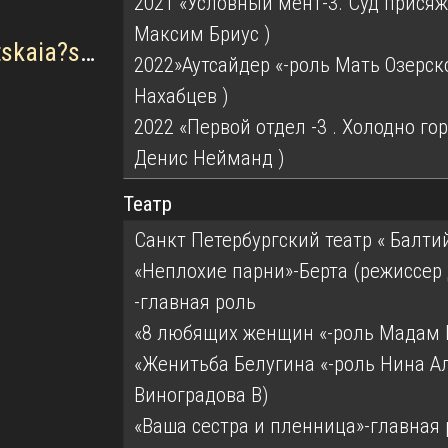
2021 «Условный мент-3. Суд присяж
Максим Бриус )
https://youtube.com/@konopatskaia?si=CFfzSrVqlzWMal8l
2022»Аутсайдер «-роль Мать Озерск
Нахабцев )
2022 «Первой отдел -3 . Холодно гор
Денис Нейманд )
Театр
Санкт Петербургский театр « Балти
«Неплохие парни»-Берта (режиссер
-главная роль
«8 любящих женщин «-роль Мадам Ш
«Женитьба Белугина «-роль Нина А
Виноградова В)
«Ваша сестра и пленница»-главная 