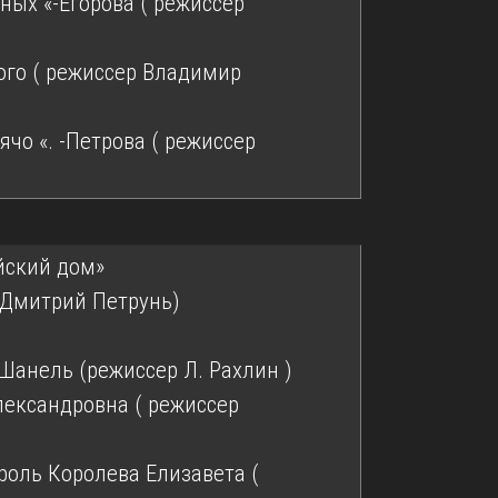
ных «-Егорова ( режиссер
ого ( режиссер Владимир
ячо «. -Петрова ( режиссер
йский дом»
 Дмитрий Петрунь)
анель (режиссер Л. Рахлин )
лександровна ( режиссер
роль Королева Елизавета (