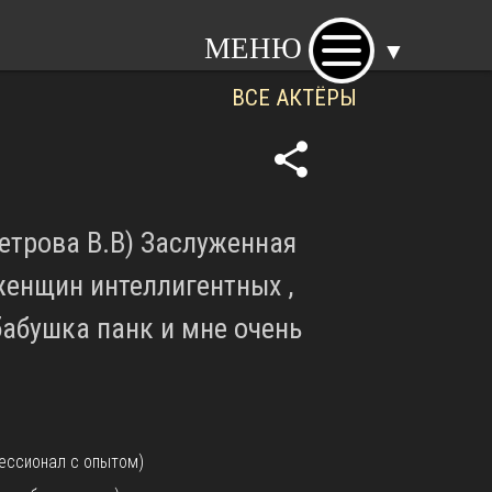
МЕНЮ
▼
ВСЕ АКТЁРЫ
share
етрова В.В) Заслуженная
женщин интеллигентных ,
бабушка панк и мне очень
ессионал с опытом)