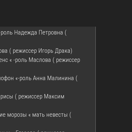
-роль Надежда Петровна (
ова ( режиссер Игорь Драка)
енс « -роль Маслова ( режиссер
мофон «-роль Анна Малинина (
Ларисы ( режиссер Максим
ие морозы « мать невесты (