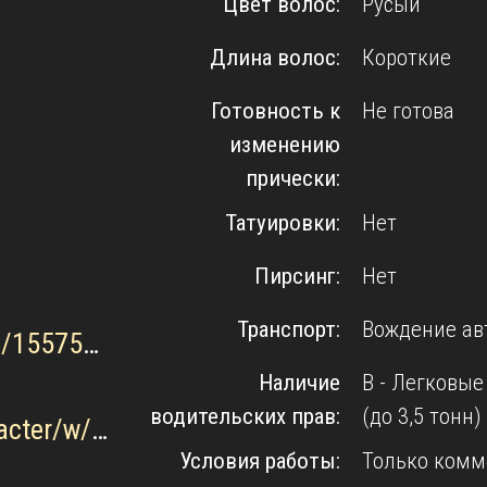
Цвет волос:
Русый
Длина волос:
Короткие
Готовность к
Не готова
изменению
прически:
Татуировки:
Нет
Пирсинг:
Нет
Транспорт:
Вождение ав
https://www.kinopoisk.ru/name/1557560/
Наличие
B - Легковы
водительских прав:
(до 3,5 тонн)
https://www.kino-teatr.ru/kino/acter/w/ros/9585/bio/?ysclid=m6p0zh34ta606579598
Условия работы:
Только комм