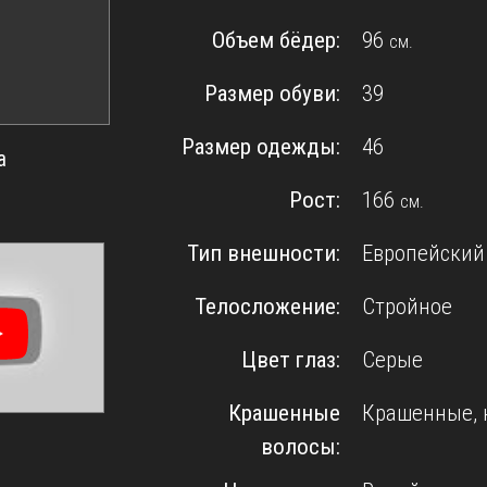
Объем бёдер:
96
см.
Размер обуви:
39
Размер одежды:
46
а
Рост:
166
см.
а
Тип внешности:
Европейский
Телосложение:
Стройное
Цвет глаз:
Серые
Крашенные
Крашенные, 
волосы: