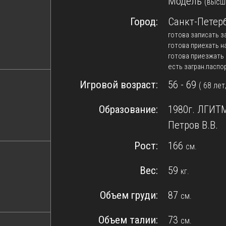
Модель
(высш
Город:
Санкт-Петер
готова записать з
готова приехать н
готова приезжать 
есть загран.паспо
Игровой возраст:
56 - 69
( 68 лет
Образование:
1980г. ЛГИТМ
Петров В.В.
Рост:
166
см.
Вес:
59
кг.
Объем груди:
87
см.
Объем талии:
73
см.