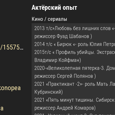
Актёрский опыт
Кино / сериалы
2013 т/с»Любовь без лишних слов «
режиссер Фуад Шабанов )
2014 т/с « Бирюк «- роль Юлия Петр
https://www.kinopoisk.ru/name/1557560/
2015т/с « Профиль убийцы. Экстрас
Владимир Койфман)
2020-«Великолепная пятерка-3. До
режиссер Сергей Полянов )
2021 «Практикант -2»- роль Мать 
konopea
Кубринский)
2021 «Пять минут тишины. Сибирск
ea
режиссер Андрей Комаров)