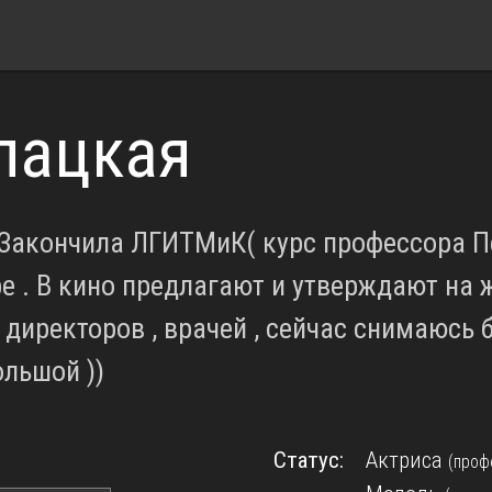
пацкая
 Закончила ЛГИТМиК( курс профессора П
ре . В кино предлагают и утверждают на 
 директоров , врачей , сейчас снимаюсь 
ольшой ))
Статус:
Актриса
(проф